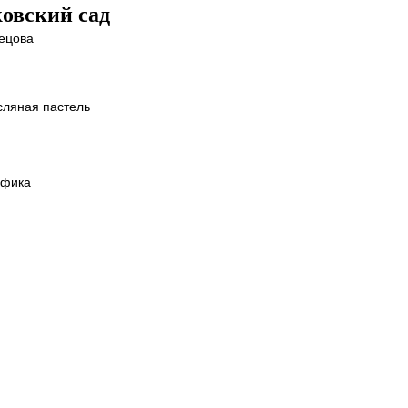
овский сад
ецова
сляная пастель
афика